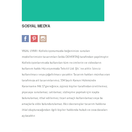
SOSYAL MEDYA
YASAL UYARI: Kolleksiyonumuzda beğeninize sunulan
modellerimizin tasarımları Selda DEMİRTAŞ tarafından yapılmıştır.
Kolleksiyonlarımızda kullanılan tüm resimlerin ve videoların
kullanım hakkı Hüsniyemoda Tekstil Ltd. Şti.`ne aittir. İzinsiz
kullanılması veya çoğaltılması yasaktır. Tasarım hakları münhasıran
tarafımıza ait tasarımlarımız, 554 Sayılı Kanun Hükmünde
Kararname Md.17 gereğince, üçüncü kişiler tarafından üretilemez,
piyasaya sunulamaz, satılamaz, sözleşme yapmak için icapta
bulunulamaz, ithal edilemez, ticari amaçlı kullanılamaz veya bu
amaçlarla elde bulundurulamaz. Aksi davranışlar tasarım hakkına
ihlal oluşturacağından ilgili kişiler hakkında hukuk ve ceza davaları
açılacaktır.