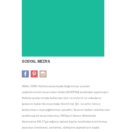
SOSYAL MEDYA
YASAL UYARI: Kolleksiyonumuzda beğeninize sunulan
modellerimizin tasarımları Selda DEMİRTAŞ tarafından yapılmıştır.
Kolleksiyonlarımızda kullanılan tüm resimlerin ve videoların
kullanım hakkı Hüsniyemoda Tekstil Ltd. Şti.`ne aittir. İzinsiz
kullanılması veya çoğaltılması yasaktır. Tasarım hakları münhasıran
tarafımıza ait tasarımlarımız, 554 Sayılı Kanun Hükmünde
Kararname Md.17 gereğince, üçüncü kişiler tarafından üretilemez,
piyasaya sunulamaz, satılamaz, sözleşme yapmak için icapta