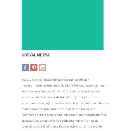
SOSYAL MEDYA
YASAL UYARI: Kolleksiyonumuzda beğeninize sunulan
modellerimizin tasarımları Selda DEMİRTAŞ tarafından yapılmıştır.
Kolleksiyonlarımızda kullanılan tüm resimlerin ve videoların
kullanım hakkı Hüsniyemoda Tekstil Ltd. Şti.`ne aittir. İzinsiz
kullanılması veya çoğaltılması yasaktır. Tasarım hakları münhasıran
tarafımıza ait tasarımlarımız, 554 Sayılı Kanun Hükmünde
Kararname Md.17 gereğince, üçüncü kişiler tarafından üretilemez,
piyasaya sunulamaz, satılamaz, sözleşme yapmak için icapta
bulunulamaz, ithal edilemez, ticari amaçlı kullanılamaz veya bu