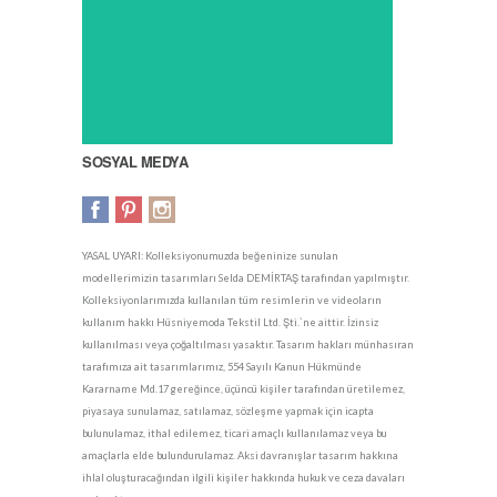
SOSYAL MEDYA
YASAL UYARI: Kolleksiyonumuzda beğeninize sunulan
modellerimizin tasarımları Selda DEMİRTAŞ tarafından yapılmıştır.
Kolleksiyonlarımızda kullanılan tüm resimlerin ve videoların
kullanım hakkı Hüsniyemoda Tekstil Ltd. Şti.`ne aittir. İzinsiz
kullanılması veya çoğaltılması yasaktır. Tasarım hakları münhasıran
tarafımıza ait tasarımlarımız, 554 Sayılı Kanun Hükmünde
Kararname Md.17 gereğince, üçüncü kişiler tarafından üretilemez,
piyasaya sunulamaz, satılamaz, sözleşme yapmak için icapta
bulunulamaz, ithal edilemez, ticari amaçlı kullanılamaz veya bu
amaçlarla elde bulundurulamaz. Aksi davranışlar tasarım hakkına
ihlal oluşturacağından ilgili kişiler hakkında hukuk ve ceza davaları