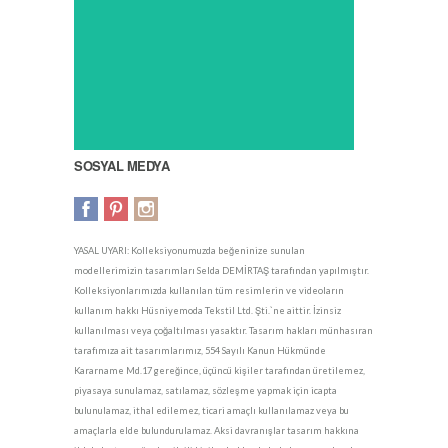
SOSYAL MEDYA
YASAL UYARI: Kolleksiyonumuzda beğeninize sunulan
modellerimizin tasarımları Selda DEMİRTAŞ tarafından yapılmıştır.
Kolleksiyonlarımızda kullanılan tüm resimlerin ve videoların
kullanım hakkı Hüsniyemoda Tekstil Ltd. Şti.`ne aittir. İzinsiz
kullanılması veya çoğaltılması yasaktır. Tasarım hakları münhasıran
tarafımıza ait tasarımlarımız, 554 Sayılı Kanun Hükmünde
Kararname Md.17 gereğince, üçüncü kişiler tarafından üretilemez,
piyasaya sunulamaz, satılamaz, sözleşme yapmak için icapta
bulunulamaz, ithal edilemez, ticari amaçlı kullanılamaz veya bu
amaçlarla elde bulundurulamaz. Aksi davranışlar tasarım hakkına