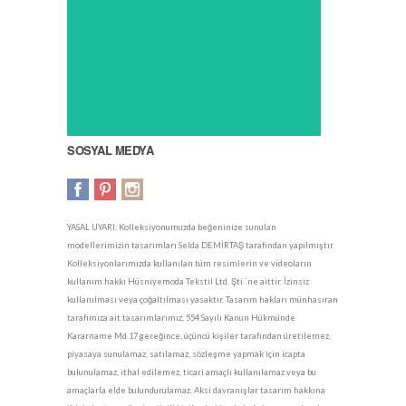
SOSYAL MEDYA
YASAL UYARI: Kolleksiyonumuzda beğeninize sunulan
modellerimizin tasarımları Selda DEMİRTAŞ tarafından yapılmıştır.
Kolleksiyonlarımızda kullanılan tüm resimlerin ve videoların
kullanım hakkı Hüsniyemoda Tekstil Ltd. Şti.`ne aittir. İzinsiz
kullanılması veya çoğaltılması yasaktır. Tasarım hakları münhasıran
tarafımıza ait tasarımlarımız, 554 Sayılı Kanun Hükmünde
Kararname Md.17 gereğince, üçüncü kişiler tarafından üretilemez,
piyasaya sunulamaz, satılamaz, sözleşme yapmak için icapta
bulunulamaz, ithal edilemez, ticari amaçlı kullanılamaz veya bu
amaçlarla elde bulundurulamaz. Aksi davranışlar tasarım hakkına